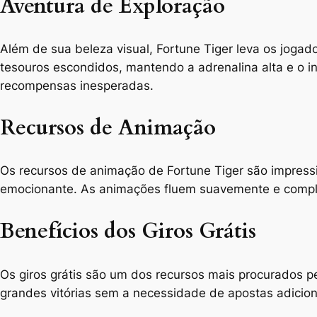
Aventura de Exploração
Além de sua beleza visual, Fortune Tiger leva os jog
tesouros escondidos, mantendo a adrenalina alta e o i
recompensas inesperadas.
Recursos de Animação
Os recursos de animação de Fortune Tiger são impress
emocionante. As animações fluem suavemente e comple
Benefícios dos Giros Grátis
Os giros grátis são um dos recursos mais procurados pe
grandes vitórias sem a necessidade de apostas adicio