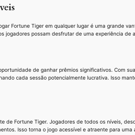
veis
ar Fortune Tiger em qualquer lugar é uma grande vanta
os jogadores possam desfrutar de uma experiência de a
portunidade de ganhar prêmios significativos. Com suas
rnando cada sessão potencialmente lucrativa. Isso ma
rte de Fortune Tiger. Jogadores de todos os níveis, des
entos. Isso torna o jogo acessível e atraente para um