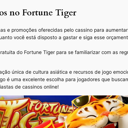
os no Fortune Tiger
das e promoções oferecidas pelo cassino para aumentar
quanto você está disposto a gastar e siga esse orçame
ratuita do Fortune Tiger para se familiarizar com as reg
ção única de cultura asiática e recursos de jogo emoci
jogo é uma excelente escolha para jogadores que busca
iastas de cassinos online!