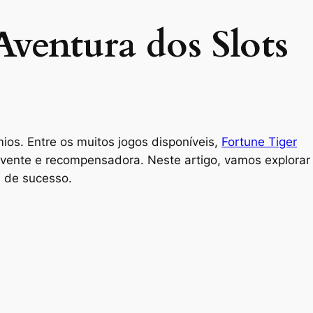
Aventura dos Slots
os. Entre os muitos jogos disponíveis,
Fortune Tiger
olvente e recompensadora. Neste artigo, vamos explorar
s de sucesso.