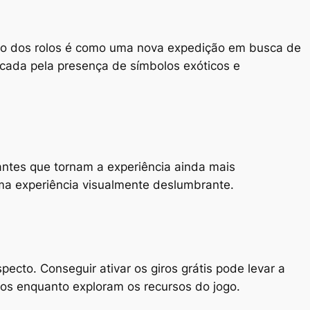
giro dos rolos é como uma nova expedição em busca de
icada pela presença de símbolos exóticos e
antes que tornam a experiência ainda mais
a experiência visualmente deslumbrante.
ecto. Conseguir ativar os giros grátis pode levar a
os enquanto exploram os recursos do jogo.