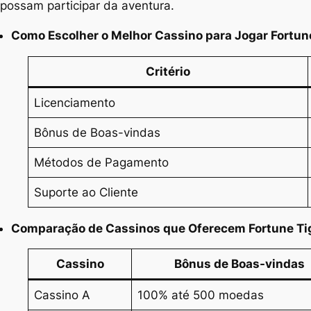
possam participar da aventura.
Como Escolher o Melhor Cassino para Jogar Fortun
Critério
Licenciamento
Bônus de Boas-vindas
Métodos de Pagamento
Suporte ao Cliente
Comparação de Cassinos que Oferecem Fortune Ti
Cassino
Bônus de Boas-vindas
Cassino A
100% até 500 moedas