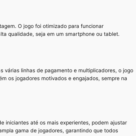
gem. O jogo foi otimizado para funcionar
lta qualidade, seja em um smartphone ou tablet.
 várias linhas de pagamento e multiplicadores, o jogo
ntém os jogadores motivados e engajados, sempre na
de iniciantes até os mais experientes, podem ajustar
a ampla gama de jogadores, garantindo que todos